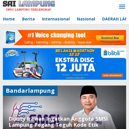
Lewati
ke
konten
Home
Berita
Internasional
Nasional
DAERAH LA
Bandarlampung
Donny Irawan Ingatkan Anggota SMSI
Lampung Pegang Teguh Kode Etik