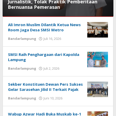
Jurnalistik, Tolak Praktik Pemberitaan
Bernuansa Pemerasan
Bandarlampung
Ali Imron Muslim Dilantik Ketua News
Juli
Room Jaga Desa SMSI Metro
20,
Bandarlampung
Juli 16, 2026
oleh
2026
Sailampung
oleh
Sailampung
SMSI Raih Penghargaan dari Kapolda
Lampung
Bandarlampung
Juli 2, 2026
oleh
Sailampung
Sekber Konstituen Dewan Pers Sukses
Gelar Sarasehan Jilid II Terkait Pajak
Bandarlampung
Juni 10, 2026
oleh
Sailampung
Wabup Azwar Hadi Buka Muskab ke-1