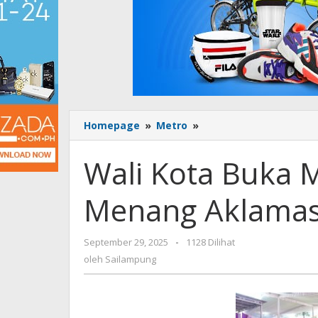
Homepage
»
Metro
»
Wali
Kota
Buka
Wali Kota Buka M
Muskot,
Ali
Menang Aklamas
Imron
Menang
Aklamasi
September 29, 2025
oleh
-
1128 Dilihat
Sailampung
oleh
Sailampung