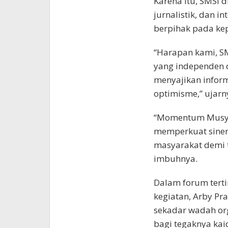
Karena itu, SMSI 
jurnalistik, dan in
berpihak pada kep
“Harapan kami, SM
yang independen
menyajikan infor
optimisme,” ujarn
“Momentum Musyaw
memperkuat siner
masyarakat demi t
imbuhnya.
Dalam forum terti
kegiatan, Arby P
sekadar wadah org
bagi tegaknya kaid