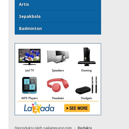
Artis
Sepakbola
Badminton
Diproduksi oleh sailampung.com
Redaksi