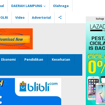
nal
DAERAH LAMPUNG
Olahraga
POLRI
Video
Advertorial
tutup
Ekonomi
Pendidikan
Kesehatan