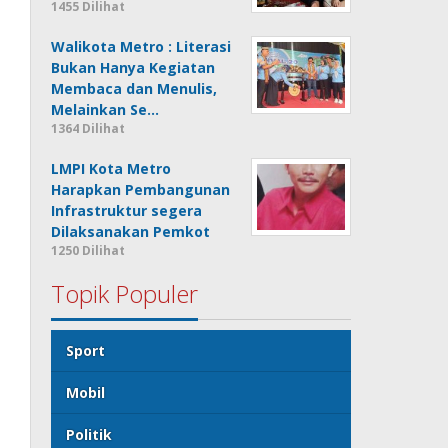
1455 Dilihat
Walikota Metro : Literasi
Bukan Hanya Kegiatan
Membaca dan Menulis,
Melainkan Se…
1364 Dilihat
LMPI Kota Metro
Harapkan Pembangunan
Infrastruktur segera
Dilaksanakan Pemkot
1250 Dilihat
Topik Populer
Sport
Mobil
Politik