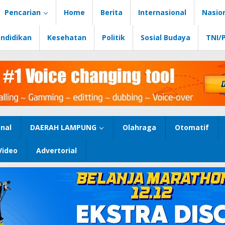
Pencarian
Home
Berita
Internasional
Nasio
ndidikan
Kesehatan
Politik
Sosial Budaya
TNI/
nal
DAERAH LAMPUNG
Olahraga
Otomatif
Video
Advertorial