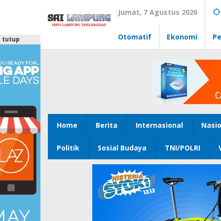
Lewati
Jumat, 7 Agustus 2026
ke
konten
Otomatif
Ekonomi
Pe
tutup
Home
Berita
Internasional
Nasio
Politik
Sosial Budaya
TNI/POLRI