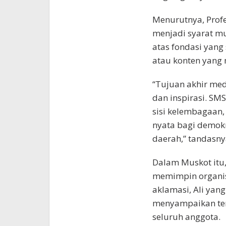
Menurutnya, Profesi
menjadi syarat mu
atas fondasi yang
atau konten yang 
“Tujuan akhir me
dan inspirasi. SM
sisi kelembagaan,
nyata bagi demok
daerah,” tandasny
Dalam Muskot itu,
memimpin organisa
aklamasi, Ali yan
menyampaikan ter
seluruh anggota.