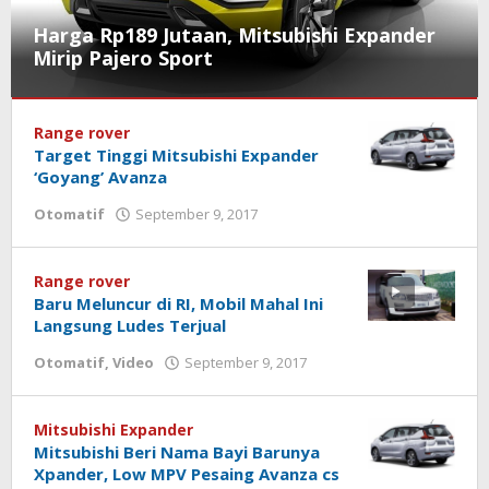
Harga Rp189 Jutaan, Mitsubishi Expander
Mirip Pajero Sport
Otomatif
Range rover
September
Target Tinggi Mitsubishi Expander
9,
‘Goyang’ Avanza
2017
Otomatif
September 9, 2017
oleh
oleh
Sailampung
Sailampung
Range rover
Baru Meluncur di RI, Mobil Mahal Ini
Langsung Ludes Terjual
Otomatif
,
Video
September 9, 2017
oleh
Sailampung
Mitsubishi Expander
Mitsubishi Beri Nama Bayi Barunya
Xpander, Low MPV Pesaing Avanza cs