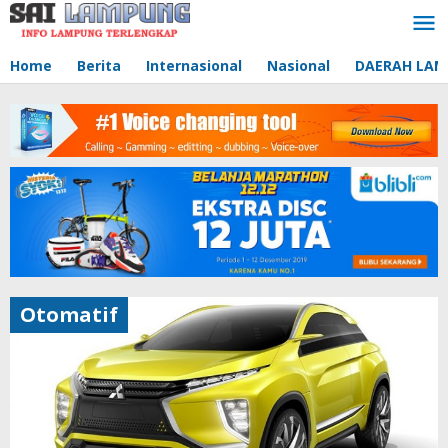
Lewati
ke
konten
Home
Berita
Internasional
Nasional
DAERAH LA
Otomatif