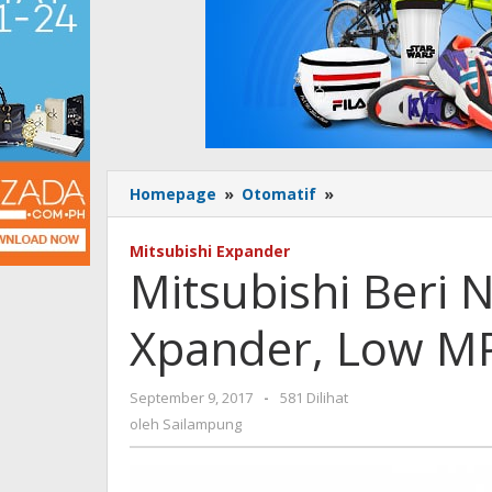
Homepage
»
Otomatif
»
Mitsubishi
Beri
Nama
Mitsubishi Expander
Bayi
Mitsubishi Beri
Barunya
Xpander,
Xpander, Low MP
Low
MPV
Pesaing
September 9, 2017
oleh
-
581 Dilihat
Avanza
Sailampung
oleh
Sailampung
cs