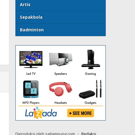
Artis
Sepakbola
Badminton
Diproduksi oleh sailampung.com
Redaksi