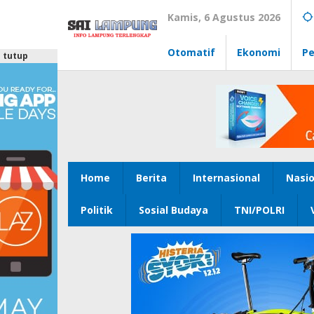
Lewati
Kamis, 6 Agustus 2026
ke
konten
Otomatif
Ekonomi
Pe
tutup
Home
Berita
Internasional
Nasio
Politik
Sosial Budaya
TNI/POLRI