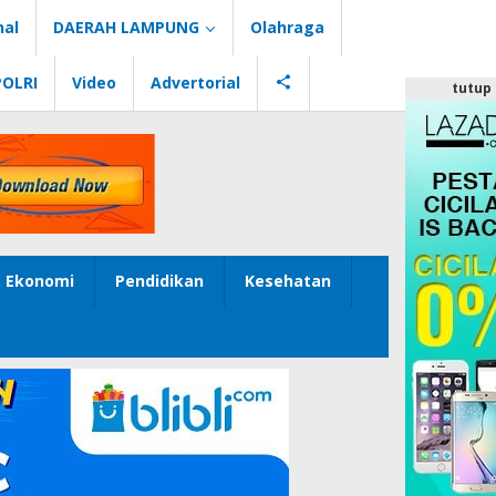
nal
DAERAH LAMPUNG
Olahraga
POLRI
Video
Advertorial
tutup
Ekonomi
Pendidikan
Kesehatan