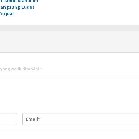
RI, Mobil Mahal Ini
Langsung Ludes
Terjual
 yang wajib ditandai
*