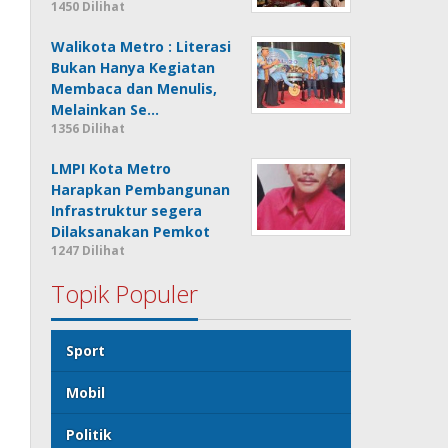
1450 Dilihat
Walikota Metro : Literasi
Bukan Hanya Kegiatan
Membaca dan Menulis,
Melainkan Se…
1356 Dilihat
LMPI Kota Metro
Harapkan Pembangunan
Infrastruktur segera
Dilaksanakan Pemkot
1247 Dilihat
Topik Populer
Sport
Mobil
Politik