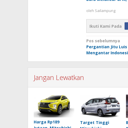
oleh
Sailampung
Ikuti Kami Pada
Navigasi
Pos sebelumnya
Pergantian Jitu Luis
pos
Mengantar Indonesi
Jangan Lewatkan
Harga Rp189
Target Tinggi
Jutaan, Mitsubishi