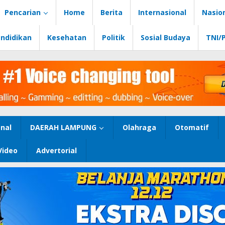
Pencarian
Home
Berita
Internasional
Nasio
ndidikan
Kesehatan
Politik
Sosial Budaya
TNI/
nal
DAERAH LAMPUNG
Olahraga
Otomatif
Video
Advertorial