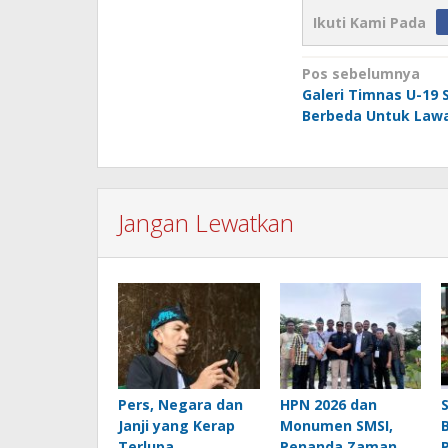
Ikuti Kami Pada
Navigasi
Pos sebelumnya
Galeri Timnas U-19 
pos
Berbeda Untuk Law
Jangan Lewatkan
Pers, Negara dan
HPN 2026 dan
Janji yang Kerap
Monumen SMSI,
Terlupa
Penanda Zaman