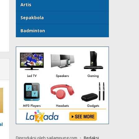
Artis
Sepakbola
Badminton
al
Diproduksi oleh sailampung.com
Redaksi