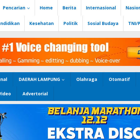
Pencarian
Home
Berita
Internasional
Nasio
ndidikan
Kesehatan
Politik
Sosial Budaya
TNI/
nal
DAERAH LAMPUNG
Olahraga
Otomatif
Video
Advertorial