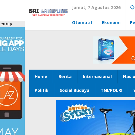
Lewati
Jumat, 7 Agustus 2026
ke
konten
Otomatif
Ekonomi
Pe
tutup
Home
Berita
Internasional
Nasio
Politik
Sosial Budaya
TNI/POLRI