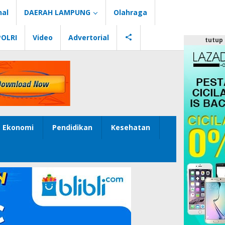
nal
DAERAH LAMPUNG
Olahraga
POLRI
Video
Advertorial
tutup
Ekonomi
Pendidikan
Kesehatan