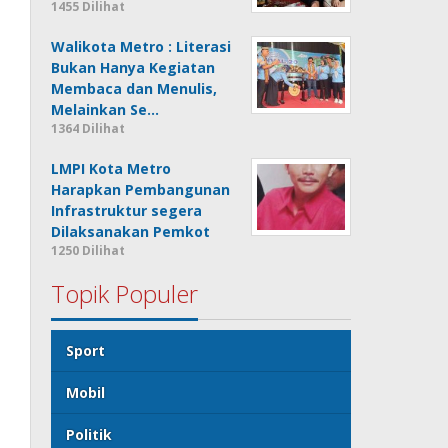
1455 Dilihat
Walikota Metro : Literasi
Bukan Hanya Kegiatan
Membaca dan Menulis,
Melainkan Se…
1364 Dilihat
LMPI Kota Metro
Harapkan Pembangunan
Infrastruktur segera
Dilaksanakan Pemkot
1250 Dilihat
Topik Populer
Sport
Mobil
Politik