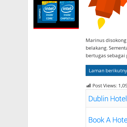
Marinus disokong 
belakang. Sementa
bertugas sebagai p
Laman berikutn
Post Views:
1,0