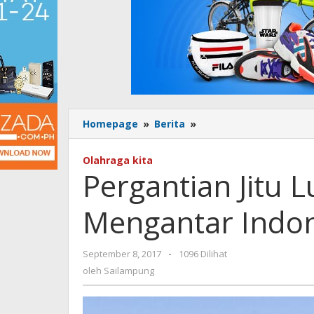
Homepage
»
Berita
»
Pergantian
Jitu
Luis
Olahraga kita
Milla
Pergantian Jitu L
yang
Mengantar
Mengantar Indon
Indonesia
ke
Semifinal
September 8, 2017
oleh
-
1096 Dilihat
Sailampung
oleh
Sailampung