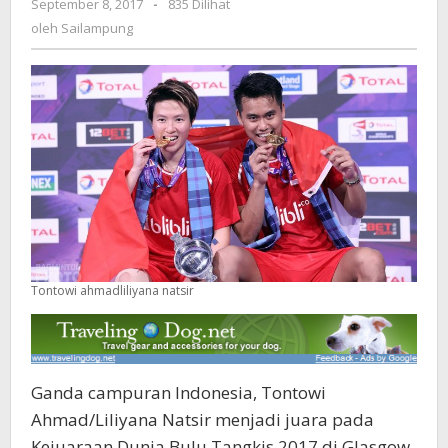
September 8, 2017
oleh
-
835 Dilihat
Kedua
Sailampung
oleh
Sailampung
Tontowi ahmadliliyana natsir
Ganda campuran Indonesia, Tontowi
Ahmad/Liliyana Natsir menjadi juara pada
Kejuaraan Dunia Bulu Tangkis 2017 di Glasgow,