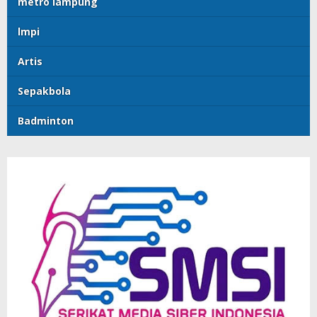
metro lampung
lmpi
Artis
Sepakbola
Badminton