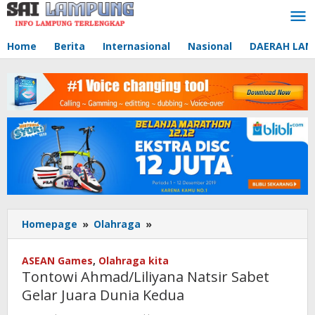
Lewati
ke
konten
Home
Berita
Internasional
Nasional
DAERAH LA
Homepage
»
Olahraga
»
Tontowi
Ahmad/Liliyana
Natsir
ASEAN Games
,
Olahraga kita
Sabet
Tontowi Ahmad/Liliyana Natsir Sabet
Gelar
Gelar Juara Dunia Kedua
Juara
Dunia