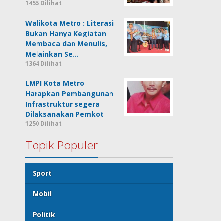
1455 Dilihat
Walikota Metro : Literasi
Bukan Hanya Kegiatan
Membaca dan Menulis,
Melainkan Se…
1364 Dilihat
LMPI Kota Metro
Harapkan Pembangunan
Infrastruktur segera
Dilaksanakan Pemkot
1250 Dilihat
Topik Populer
Sport
Mobil
Politik