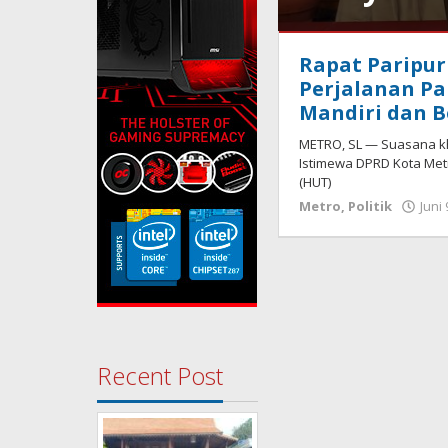
Bandarlampung
,
Rapat Paripurn
Politik
Perjalanan P
September
Mandiri dan B
2,
2025
METRO, SL — Suasana k
oleh
Istimewa DPRD Kota Met
Sailampung
(HUT)
Metro
,
Politik
Juni 
Recent Post