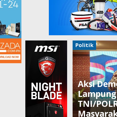
Politik
Aksi Demo
Lampung B
TNI/POLR
Masyara