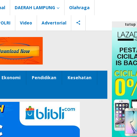
nal
DAERAH LAMPUNG
Olahraga
POLRI
Video
Advertorial
tutup
Ekonomi
Pendidikan
Kesehatan