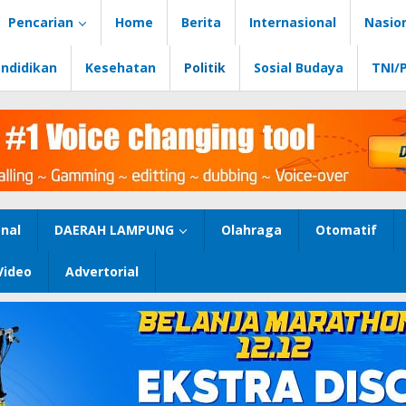
Pencarian
Home
Berita
Internasional
Nasio
ndidikan
Kesehatan
Politik
Sosial Budaya
TNI/
nal
DAERAH LAMPUNG
Olahraga
Otomatif
Video
Advertorial