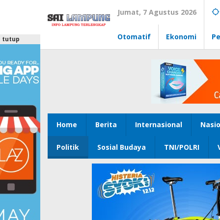
Lewati
Jumat, 7 Agustus 2026
ke
konten
Otomatif
Ekonomi
Pe
tutup
Home
Berita
Internasional
Nasio
Politik
Sosial Budaya
TNI/POLRI