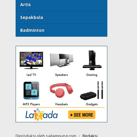
Artis
Sepakbola
Badminton
Diproduksi oleh sailampung.com
Redaksi