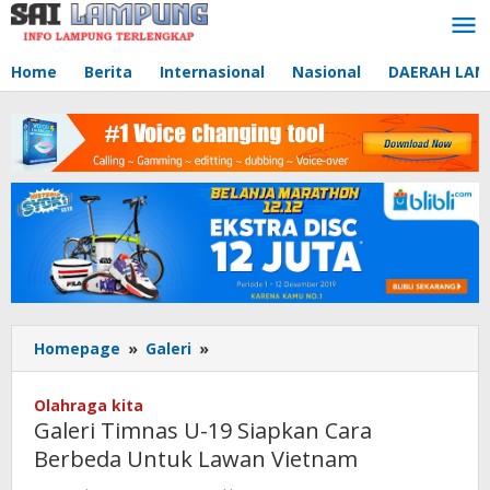
Lewati
ke
konten
Home
Berita
Internasional
Nasional
DAERAH LA
Homepage
»
Galeri
»
Galeri
Timnas
U-
Olahraga kita
19
Galeri Timnas U-19 Siapkan Cara
Siapkan
Berbeda Untuk Lawan Vietnam
Cara
Berbeda