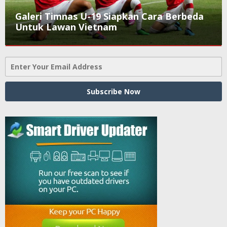
Galeri Timnas U-19 Siapkan Cara Berbeda
Untuk Lawan Vietnam
Galeri
,
Olahraga
September
8,
2017
oleh
Sailampung