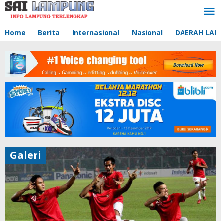
Lewati
ke
konten
Home
Berita
Internasional
Nasional
DAERAH LA
Galeri