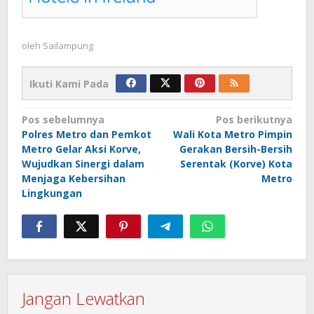
oleh
Sailampung
Ikuti Kami Pada
Navigasi
Pos sebelumnya
Pos berikutnya
Polres Metro dan Pemkot
Wali Kota Metro Pimpin
pos
Metro Gelar Aksi Korve,
Gerakan Bersih-Bersih
Wujudkan Sinergi dalam
Serentak (Korve) Kota
Menjaga Kebersihan
Metro
Lingkungan
Jangan Lewatkan