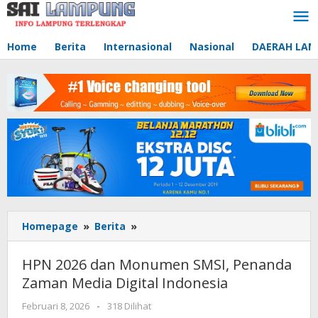
Lewati
ke
konten
Home
Berita
Internasional
Nasional
DAERAH LA
Homepage
»
Berita
»
HPN
2026
dan
HPN 2026 dan Monumen SMSI, Penanda
Monumen
Zaman Media Digital Indonesia
SMSI,
Penanda
Februari 8, 2026
oleh
-
318 Dilihat
Zaman