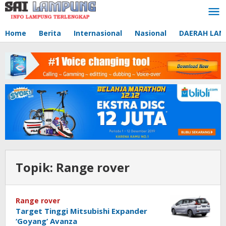
Lewati
ke
konten
Home
Berita
Internasional
Nasional
DAERAH LA
Topik:
Range rover
Range rover
Target Tinggi Mitsubishi Expander
‘Goyang’ Avanza