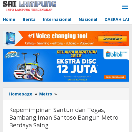
Lewati
ke
konten
Home
Berita
Internasional
Nasional
DAERAH LA
Homepage
»
Metro
»
Kepemimpinan
Santun
dan
Kepemimpinan Santun dan Tegas,
Tegas,
Bambang Iman Santoso Bangun Metro
Bambang
Berdaya Saing
Iman
Santoso