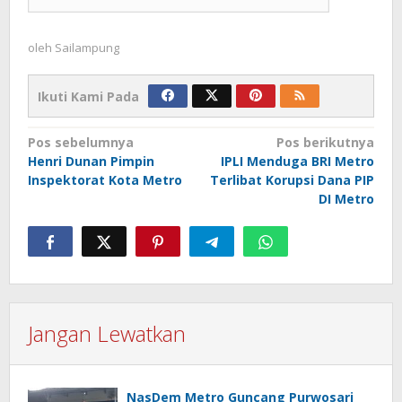
oleh
Sailampung
Ikuti Kami Pada
Navigasi
Pos sebelumnya
Pos berikutnya
Henri Dunan Pimpin
IPLI Menduga BRI Metro
pos
Inspektorat Kota Metro
Terlibat Korupsi Dana PIP
DI Metro
Jangan Lewatkan
NasDem Metro Guncang Purwosari