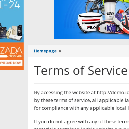
Homepage
»
Terms
of
Service
Terms of Service
September
By accessing the website at http://demo
8,
by these terms of service, all applicable 
2017
oleh
for compliance with any applicable local 
Sailampung
If you do not agree with any of these term