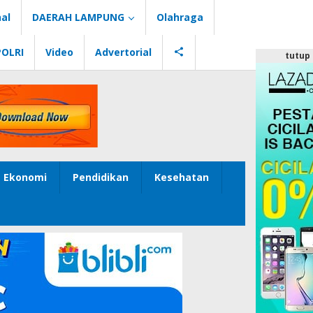
al
DAERAH LAMPUNG
Olahraga
POLRI
Video
Advertorial
tutup
Ekonomi
Pendidikan
Kesehatan