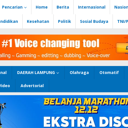
Pencarian
Home
Berita
Internasional
Nasion
ndidikan
Kesehatan
Politik
Sosial Budaya
TNI/
nal
DAERAH LAMPUNG
Olahraga
Otomatif
Video
Advertorial