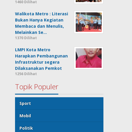
1460 Dilihat
Walikota Metro : Literasi
Bukan Hanya Kegiatan
Membaca dan Menulis,
Melainkan Se…
1370 Dilihat
LMPI Kota Metro
Harapkan Pembangunan
Infrastruktur segera
Dilaksanakan Pemkot
1256 Dilihat
Topik Populer
Sport
Mobil
Politik