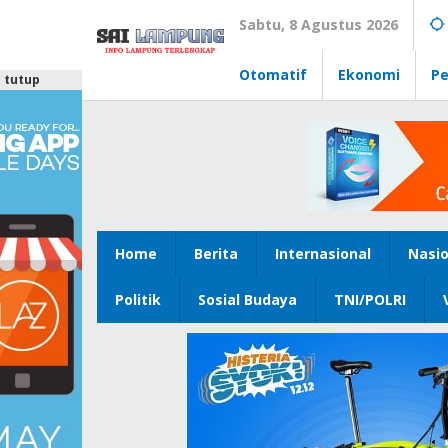
Lewati
Sabtu, 8 Agustus 2026
ke
konten
Otomatif
Ekonomi
Pe
tutup
Home
Berita
Internasional
Nasio
Politik
Sosial Budaya
TNI/POLRI