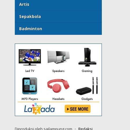
Artis
Sepakbola
Badminton
Diproduksi oleh sailampung.com
Redaksi