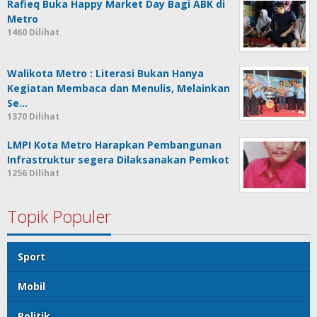
Rafieq Buka Happy Market Day Bagi ABK di
Metro
1460 Dilihat
Walikota Metro : Literasi Bukan Hanya
Kegiatan Membaca dan Menulis, Melainkan
Se…
1370 Dilihat
LMPI Kota Metro Harapkan Pembangunan
Infrastruktur segera Dilaksanakan Pemkot
1256 Dilihat
Topik Populer
Sport
Mobil
Politik