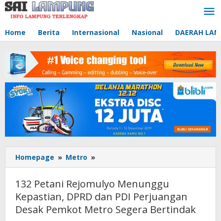
Lewati
ke
konten
Home
Berita
Internasional
Nasional
DAERAH LA
Homepage
»
Metro
»
132
Petani
Rejomulyo
132 Petani Rejomulyo Menunggu
Menunggu
Kepastian, DPRD dan PDI Perjuangan
Kepastian,
Desak Pemkot Metro Segera Bertindak
DPRD
dan