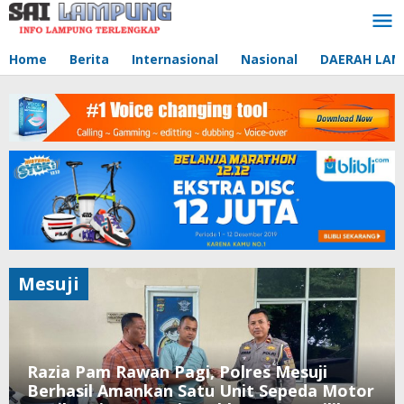
Lewati
ke
konten
Home
Berita
Internasional
Nasional
DAERAH LA
Mesuji
Razia Pam Rawan Pagi, Polres Mesuji
Berhasil Amankan Satu Unit Sepeda Motor