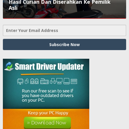
Hasil Curian Dan Diserahkan Ke Pemilik
Asli
Mesuji
Agustus
28,
2025
oleh
Sailampung