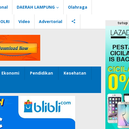
onal
DAERAH LAMPUNG
Olahraga
POLRI
Video
Advertorial
tutup
Ekonomi
Pendidikan
Kesehatan