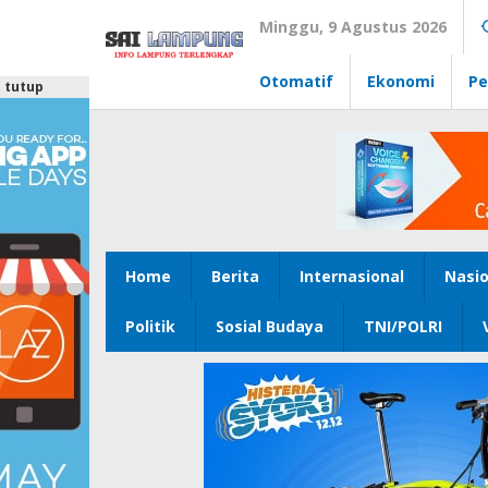
Lewati
Minggu, 9 Agustus 2026
ke
konten
Otomatif
Ekonomi
Pe
tutup
Home
Berita
Internasional
Nasio
Politik
Sosial Budaya
TNI/POLRI