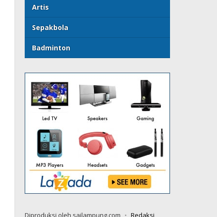
Artis
Sepakbola
Badminton
Diproduksi oleh sailampung.com
Redaksi