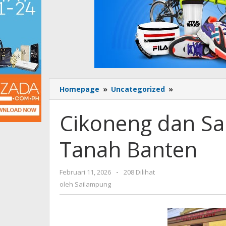
Homepage
»
Uncategorized
»
Cikoneng
dan
Saksi
Cikoneng dan Sa
Sejarah
Lampung
Tanah Banten
di
Tanah
Banten
Februari 11, 2026
oleh
-
208 Dilihat
Sailampung
oleh
Sailampung