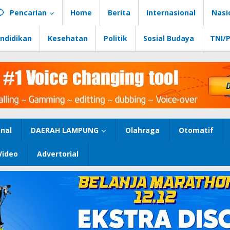
Pencarian
Home
Berita
Internasional
Nasi
ndidikan
Kesehatan
Politik
Sosial Budaya
TNI/
nal
DAERAH LAMPUNG
Olahraga
Otomatif
Video
Advertorial