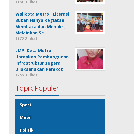
1461 Dilihat
Walikota Metro : Literasi
Bukan Hanya Kegiatan
Membaca dan Menulis,
Melainkan Se…
1370 Dilihat
LMPI Kota Metro
Harapkan Pembangunan
Infrastruktur segera
Dilaksanakan Pemkot
1256 Dilihat
Topik Populer
Sport
Mobil
Politik