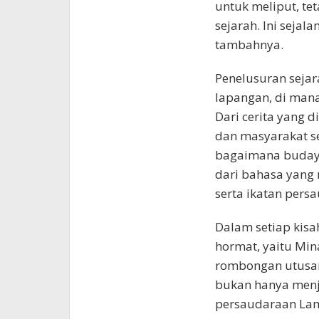
untuk meliput, te
sejarah. Ini sejal
tambahnya.
Penelusuran sejar
lapangan, di mana
Dari cerita yang 
dan masyarakat se
bagaimana budaya
dari bahasa yang 
serta ikatan pers
Dalam setiap kisa
hormat, yaitu Mina
rombongan utusan
bukan hanya menja
persaudaraan Lam