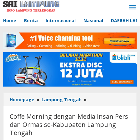
Lewati
ke
konten
Home
Berita
Internasional
Nasional
DAERAH LA
Homepage
»
Lampung Tengah
»
Coffe
Morning
dengan
Coffe Morning dengan Media Insan Pers
Media
dan Ormas se-Kabupaten Lampung
Insan
Tengah
Pers
dan