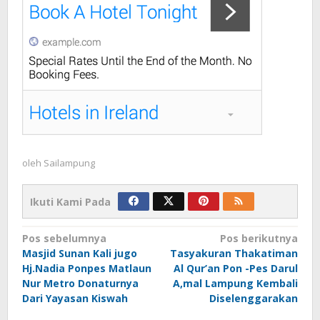
oleh
Sailampung
Ikuti Kami Pada
Navigasi
Pos sebelumnya
Pos berikutnya
Masjid Sunan Kali jugo
Tasyakuran Thakatiman
pos
Hj.Nadia Ponpes Matlaun
Al Qur’an Pon -Pes Darul
Nur Metro Donaturnya
A,mal Lampung Kembali
Dari Yayasan Kiswah
Diselenggarakan