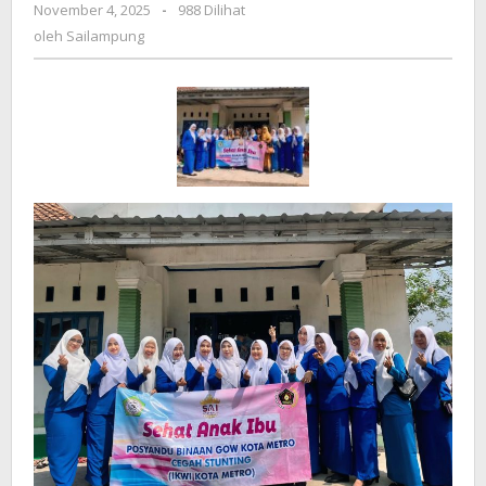
November 4, 2025
oleh
-
988 Dilihat
Makanan
Sailampung
oleh
Sailampung
Sehat
di
Posyandu
Nusa
Indah