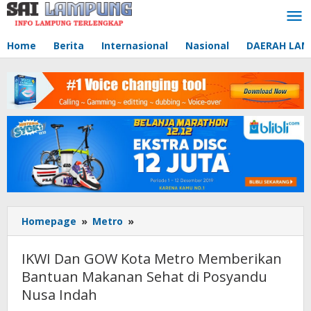
Lewati
ke
konten
Home
Berita
Internasional
Nasional
DAERAH LA
Homepage
»
Metro
»
IKWI
Dan
GOW
IKWI Dan GOW Kota Metro Memberikan
Kota
Bantuan Makanan Sehat di Posyandu
Metro
Nusa Indah
Memberikan
Bantuan