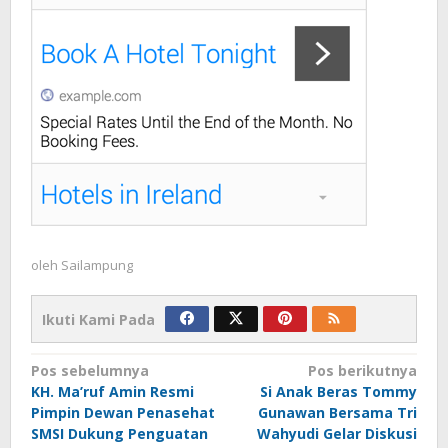
oleh
Sailampung
Ikuti Kami Pada
Navigasi
Pos sebelumnya
Pos berikutnya
KH. Ma’ruf Amin Resmi
Si Anak Beras Tommy
pos
Pimpin Dewan Penasehat
Gunawan Bersama Tri
SMSI Dukung Penguatan
Wahyudi Gelar Diskusi