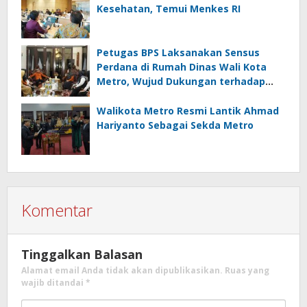
Kesehatan, Temui Menkes RI
Petugas BPS Laksanakan Sensus
Perdana di Rumah Dinas Wali Kota
Metro, Wujud Dukungan terhadap
Akurasi Data Nasional
Walikota Metro Resmi Lantik Ahmad
Hariyanto Sebagai Sekda Metro
Komentar
Tinggalkan Balasan
Alamat email Anda tidak akan dipublikasikan.
Ruas yang
wajib ditandai
*