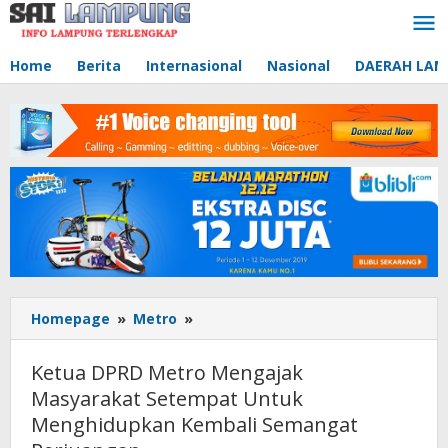
Lewati
ke
konten
Home
Berita
Internasional
Nasional
DAERAH LA
Homepage
»
Metro
»
Ketua
DPRD
Metro
Ketua DPRD Metro Mengajak
Mengajak
Masyarakat Setempat Untuk
Masyarakat
Menghidupkan Kembali Semangat
Setempat
Untuk