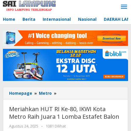
Lewati
ke
konten
Home
Berita
Internasional
Nasional
DAERAH LA
Homepage
»
Metro
»
Meriahkan
HUT
RI
Meriahkan HUT RI Ke-80, IKWI Kota
Ke-
Metro Raih Juara 1 Lomba Estafet Balon
80,
IKWI
Agustus 24, 2025
oleh
-
1081 Dilihat
Kota