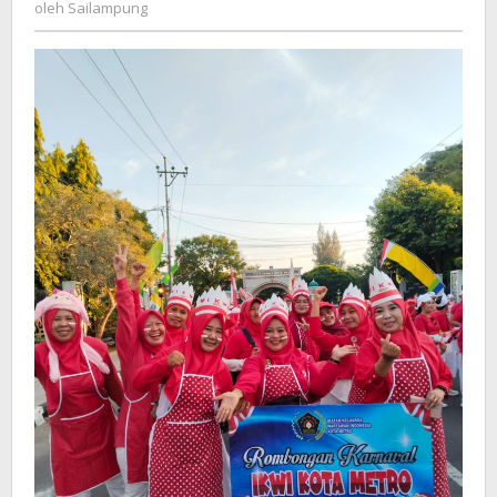
Sailampung
oleh
Sailampung
Metro
Raih
Juara
1
Lomba
Estafet
Balon