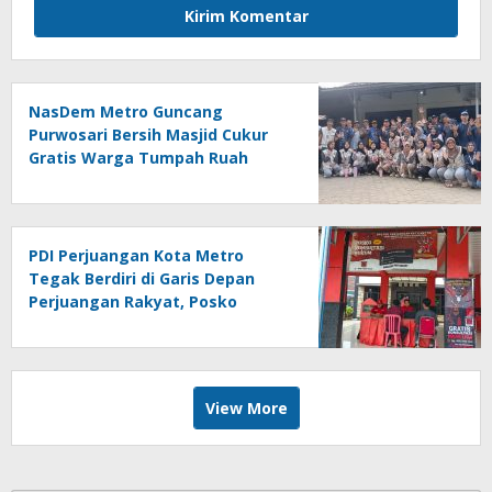
NasDem Metro Guncang
Purwosari Bersih Masjid Cukur
Gratis Warga Tumpah Ruah
Sangat Antusias
PDI Perjuangan Kota Metro
Tegak Berdiri di Garis Depan
Perjuangan Rakyat, Posko
Bantuan Hukum Buka Setiap
Jumat, BBHAR Siap Dibentuk
View More