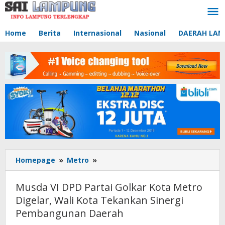
Lewati
ke
konten
Home
Berita
Internasional
Nasional
DAERAH LA
Homepage
»
Metro
»
Musda
VI
DPD
Musda VI DPD Partai Golkar Kota Metro
Partai
Digelar, Wali Kota Tekankan Sinergi
Golkar
Pembangunan Daerah
Kota
Metro