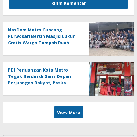
NasDem Metro Guncang
Purwosari Bersih Masjid Cukur
Gratis Warga Tumpah Ruah
Sangat Antusias
PDI Perjuangan Kota Metro
Tegak Berdiri di Garis Depan
Perjuangan Rakyat, Posko
Bantuan Hukum Buka Setiap
Jumat, BBHAR Siap Dibentuk
View More