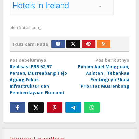
oleh
Sailampung
Ikuti Kami Pada
Navigasi
Pos sebelumnya
Pos berikutnya
Realisasi PBB 52,97
Pimpin Apel Mingguan,
pos
Persen, Musrenbang Tejo
Asisten I Tekankan
Agung Fokus
Pentingnya Skala
Infrastruktur dan
Prioritas Musrenbang
Pemberdayaan Ekonomi