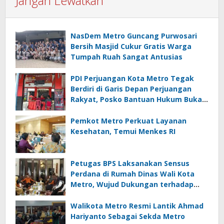
Jangan Lewatkan
NasDem Metro Guncang Purwosari
Bersih Masjid Cukur Gratis Warga
Tumpah Ruah Sangat Antusias
PDI Perjuangan Kota Metro Tegak
Berdiri di Garis Depan Perjuangan
Rakyat, Posko Bantuan Hukum Buka
Setiap Jumat, BBHAR Siap Dibentuk
Pemkot Metro Perkuat Layanan
Kesehatan, Temui Menkes RI
Petugas BPS Laksanakan Sensus
Perdana di Rumah Dinas Wali Kota
Metro, Wujud Dukungan terhadap
Akurasi Data Nasional
Walikota Metro Resmi Lantik Ahmad
Hariyanto Sebagai Sekda Metro