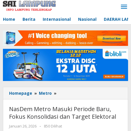
Lewati
ke
konten
Home
Berita
Internasional
Nasional
DAERAH LA
Homepage
»
Metro
»
NasDem
Metro
Masuki
NasDem Metro Masuki Periode Baru,
Periode
Fokus Konsolidasi dan Target Elektoral
Baru,
Fokus
Januari 26, 2026
oleh
-
850 Dilihat
Konsolidasi