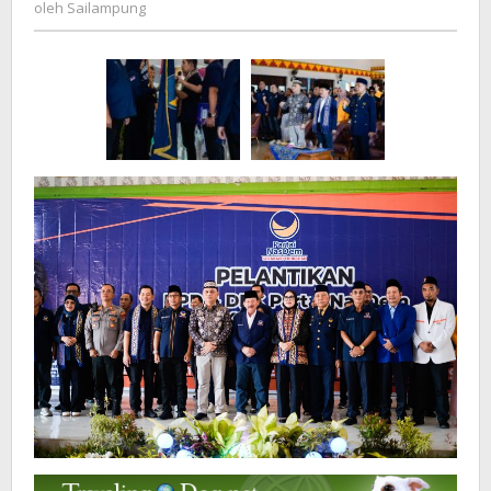
Sailampung
oleh
Sailampung
dan
Target
Elektoral