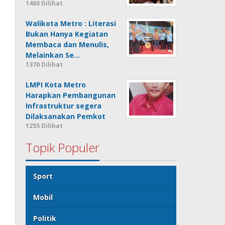
1460 Dilihat
Walikota Metro : Literasi
Bukan Hanya Kegiatan
Membaca dan Menulis,
Melainkan Se…
1370 Dilihat
LMPI Kota Metro
Harapkan Pembangunan
Infrastruktur segera
Dilaksanakan Pemkot
1255 Dilihat
Topik Populer
Sport
Mobil
Politik