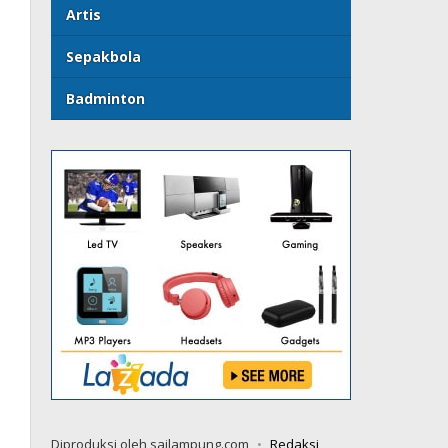
Artis
Sepakbola
Badminton
Diproduksi oleh sailampung.com
Redaksi