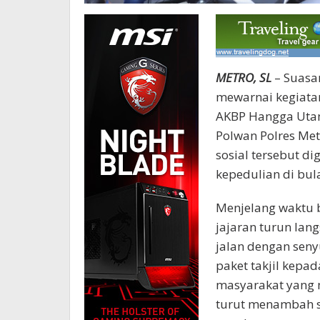
METRO, SL
– Suasa
mewarnai kegiatan
AKBP Hangga Uta
Polwan Polres Met
sosial tersebut d
kepedulian di bu
Menjelang waktu 
jajaran turun lan
jalan dengan sen
paket takjil kep
masyarakat yang 
turut menambah s