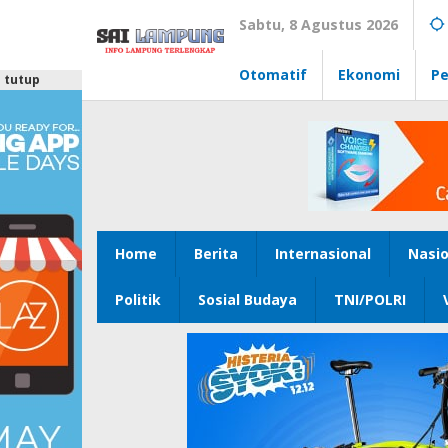
Lewati
Sabtu, 8 Agustus 2026
ke
konten
Otomatif
Ekonomi
Pe
tutup
Home
Berita
Internasional
Nasio
Politik
Sosial Budaya
TNI/POLRI