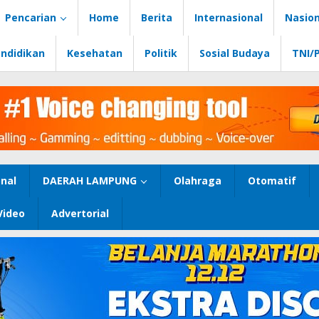
Pencarian
Home
Berita
Internasional
Nasion
ndidikan
Kesehatan
Politik
Sosial Budaya
TNI/
nal
DAERAH LAMPUNG
Olahraga
Otomatif
Video
Advertorial