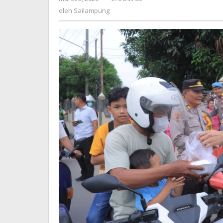
dengan
Sailampung
oleh
Sailampung
Berbagi
Takjil