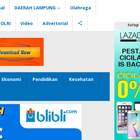
al
DAERAH LAMPUNG
Olahraga
POLRI
Video
Advertorial
tutup
Ekonomi
Pendidikan
Kesehatan