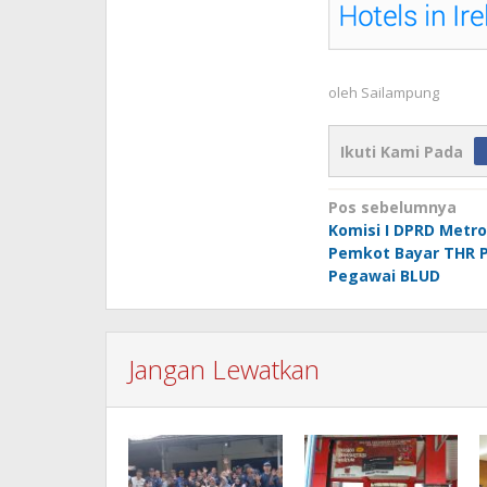
oleh
Sailampung
Ikuti Kami Pada
Navigasi
Pos sebelumnya
Komisi I DPRD Metr
pos
Pemkot Bayar THR 
Pegawai BLUD
Jangan Lewatkan