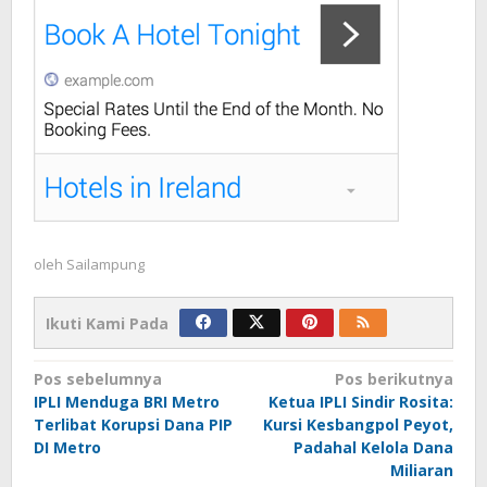
oleh
Sailampung
Ikuti Kami Pada
Navigasi
Pos sebelumnya
Pos berikutnya
IPLI Menduga BRI Metro
Ketua IPLI Sindir Rosita:
pos
Terlibat Korupsi Dana PIP
Kursi Kesbangpol Peyot,
DI Metro
Padahal Kelola Dana
Miliaran