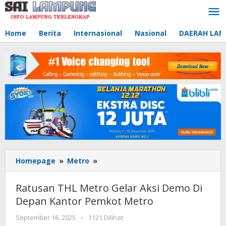
Lewati
ke
konten
Home
Berita
Internasional
Nasional
DAERAH LA
Homepage
»
Metro
»
Ratusan
THL
Metro
Ratusan THL Metro Gelar Aksi Demo Di
Gelar
Depan Kantor Pemkot Metro
Aksi
Demo
September 16, 2025
oleh
-
1121 Dilihat
Di