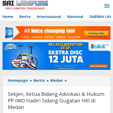
Lewati
ke
konten
Home
Berita
Internasional
Nasional
DAERAH LA
Homepage
»
Berita
»
Medan
»
Sekjen,
Ketua
Bidang
Sekjen, Ketua Bidang Advokasi & Hukum
Advokasi
PP IWO Hadiri Sidang Gugatan HKI di
&
Medan
Hukum
PP