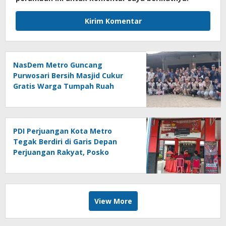
NasDem Metro Guncang
Purwosari Bersih Masjid Cukur
Gratis Warga Tumpah Ruah
Sangat Antusias
PDI Perjuangan Kota Metro
Tegak Berdiri di Garis Depan
Perjuangan Rakyat, Posko
Bantuan Hukum Buka Setiap
Jumat, BBHAR Siap Dibentuk
View More