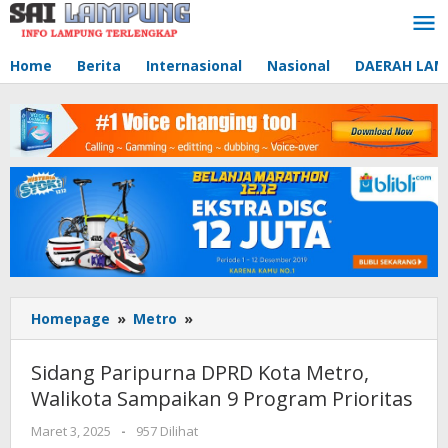
Lewati
ke
konten
Home
Berita
Internasional
Nasional
DAERAH LA
Homepage
»
Metro
»
Sidang
Paripurna
DPRD
Sidang Paripurna DPRD Kota Metro,
Kota
Walikota Sampaikan 9 Program Prioritas
Metro,
Walikota
Maret 3, 2025
oleh
-
957 Dilihat
Sampaikan