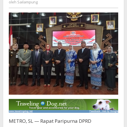
Sailampung
oleh
Sailampung
9
Program
Prioritas
METRO, SL — Rapat Paripurna DPRD