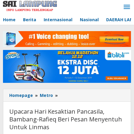
Lewati
ke
konten
Home
Berita
Internasional
Nasional
DAERAH LA
Homepage
»
Metro
»
Upacara
Hari
Kesaktian
Upacara Hari Kesaktian Pancasila,
Pancasila,
Bambang-Rafieq Beri Pesan Menyentuh
Bambang-
Untuk Linmas
Rafieq
Beri