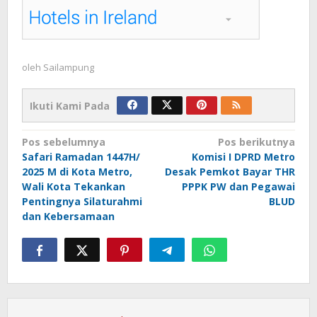
oleh
Sailampung
Ikuti Kami Pada
Navigasi
Pos sebelumnya
Pos berikutnya
Safari Ramadan 1447H/
Komisi I DPRD Metro
pos
2025 M di Kota Metro,
Desak Pemkot Bayar THR
Wali Kota Tekankan
PPPK PW dan Pegawai
Pentingnya Silaturahmi
BLUD
dan Kebersamaan