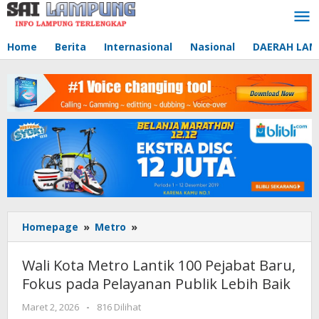
Lewati
ke
konten
Home
Berita
Internasional
Nasional
DAERAH LA
Homepage
»
Metro
»
Wali
Kota
Metro
Wali Kota Metro Lantik 100 Pejabat Baru,
Lantik
Fokus pada Pelayanan Publik Lebih Baik
100
Pejabat
Maret 2, 2026
oleh
-
816 Dilihat
Baru,