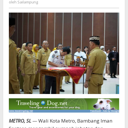
Sailampung
oleh
Sailampung
Fokus
pada
Pelayanan
Publik
Lebih
Baik
METRO, SL
— Wali Kota Metro, Bambang Iman