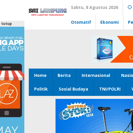
Lewati
Sabtu, 8 Agustus 2026
ke
konten
Otomatif
Ekonomi
Pe
tutup
Home
Berita
Internasional
Nasio
Politik
Sosial Budaya
TNI/POLRI