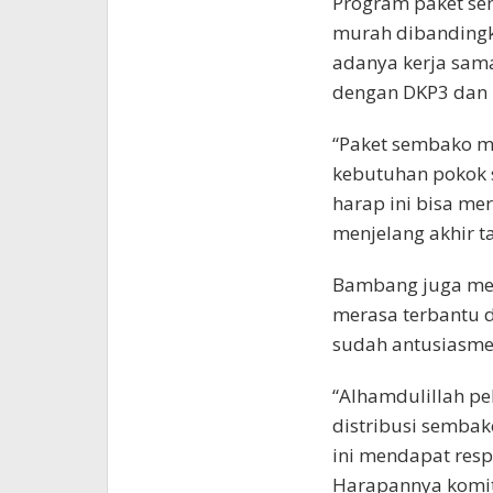
Program paket sem
murah dibandingka
adanya kerja sama
dengan DKP3 dan 
“Paket sembako mu
kebutuhan pokok s
harap ini bisa m
menjelang akhir ta
Bambang juga me
merasa terbantu 
sudah antusiasme 
“Alhamdulillah pe
distribusi semba
ini mendapat resp
Harapannya komit