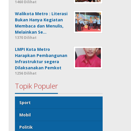
1460 Dilihat
Walikota Metro : Literasi
Bukan Hanya Kegiatan
Membaca dan Menulis,
Melainkan Se…
1370 Dilihat
LMPI Kota Metro
Harapkan Pembangunan
Infrastruktur segera
Dilaksanakan Pemkot
1256 Dilihat
Topik Populer
Sport
Mobil
Politik