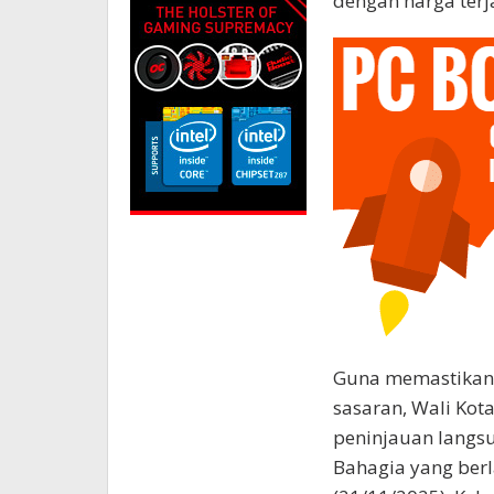
dengan harga terj
Guna memastikan p
sasaran, Wali Ko
peninjauan langsu
Bahagia yang ber