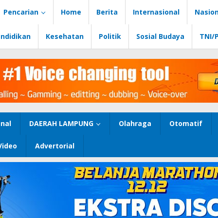
Pencarian
Home
Berita
Internasional
Nasion
ndidikan
Kesehatan
Politik
Sosial Budaya
TNI/
nal
DAERAH LAMPUNG
Olahraga
Otomatif
Video
Advertorial