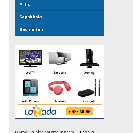
Artis
Sepakbola
Badminton
Diproduksi oleh sailampung.com
Redaksi