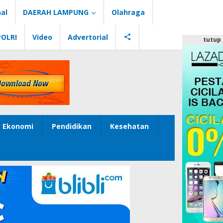
al
DAERAH LAMPUNG
Olahraga
POLRI
Video
Advertorial
tutup
Ekonomi
Pendidikan
Kesehatan