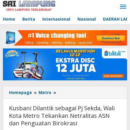
Lewati
ke
konten
Home
Berita
Internasional
Nasional
DAERAH LA
Homepage
»
Metro
»
Kusbani
Dilantik
sebagai
Kusbani Dilantik sebagai Pj Sekda, Wali
Pj
Kota Metro Tekankan Netralitas ASN
Sekda,
dan Penguatan Birokrasi
Wali
Kota