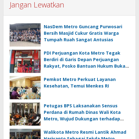
Jangan Lewatkan
NasDem Metro Guncang Purwosari
Bersih Masjid Cukur Gratis Warga
Tumpah Ruah Sangat Antusias
PDI Perjuangan Kota Metro Tegak
Berdiri di Garis Depan Perjuangan
Rakyat, Posko Bantuan Hukum Buka
Setiap Jumat, BBHAR Siap Dibentuk
Pemkot Metro Perkuat Layanan
Kesehatan, Temui Menkes RI
Petugas BPS Laksanakan Sensus
Perdana di Rumah Dinas Wali Kota
Metro, Wujud Dukungan terhadap
Akurasi Data Nasional
Walikota Metro Resmi Lantik Ahmad
Hariyanto Sebagai Sekda Metro