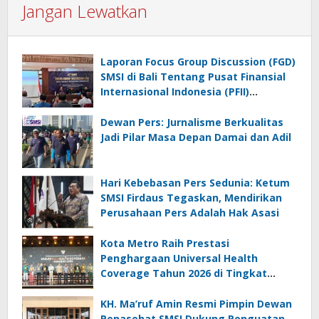
Jangan Lewatkan
Laporan Focus Group Discussion (FGD)
SMSI di Bali Tentang Pusat Finansial
Internasional Indonesia (PFII)
Ingatkan Risiko Regulatory Arbitrage
dan Penghindaran Pajak
Dewan Pers: Jurnalisme Berkualitas
Jadi Pilar Masa Depan Damai dan Adil
Hari Kebebasan Pers Sedunia: Ketum
SMSI Firdaus Tegaskan, Mendirikan
Perusahaan Pers Adalah Hak Asasi
Kota Metro Raih Prestasi
Penghargaan Universal Health
Coverage Tahun 2026 di Tingkat
Nasional
KH. Ma’ruf Amin Resmi Pimpin Dewan
Penasehat SMSI Dukung Penguatan