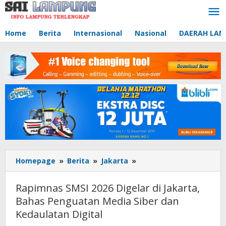
Lewati
ke
konten
Home
Berita
Internasional
Nasional
DAERAH LA
Homepage
»
Berita
»
Jakarta
»
Rapimnas
SMSI
2026
Rapimnas SMSI 2026 Digelar di Jakarta,
Digelar
Bahas Penguatan Media Siber dan
di
Kedaulatan Digital
Jakarta,
Bahas