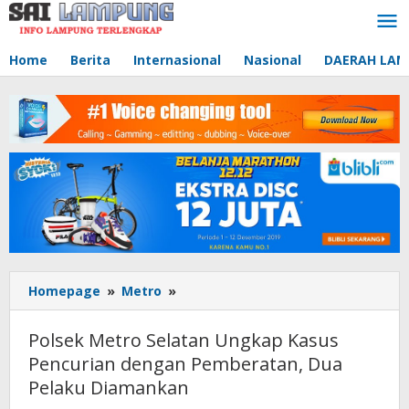
Lewati
ke
konten
Home
Berita
Internasional
Nasional
DAERAH LA
Homepage
»
Metro
»
Polsek
Metro
Selatan
Polsek Metro Selatan Ungkap Kasus
Ungkap
Pencurian dengan Pemberatan, Dua
Kasus
Pelaku Diamankan
Pencurian
dengan