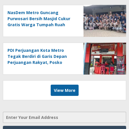
NasDem Metro Guncang
Purwosari Bersih Masjid Cukur
Gratis Warga Tumpah Ruah
Sangat Antusias
PDI Perjuangan Kota Metro
Tegak Berdiri di Garis Depan
Perjuangan Rakyat, Posko
Bantuan Hukum Buka Setiap
Jumat, BBHAR Siap Dibentuk
View More