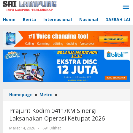
Lewati
ke
konten
Home
Berita
Internasional
Nasional
DAERAH LA
Homepage
»
Metro
»
Prajurit
Kodim
0411/KM
Prajurit Kodim 0411/KM Sinergi
Sinergi
Laksanakan Operasi Ketupat 2026
Laksanakan
Operasi
Maret 14, 2026
oleh
-
691 Dilihat
Ketupat