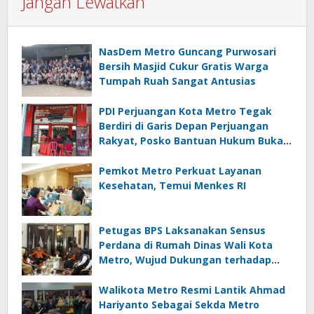
Jangan Lewatkan
NasDem Metro Guncang Purwosari
Bersih Masjid Cukur Gratis Warga
Tumpah Ruah Sangat Antusias
PDI Perjuangan Kota Metro Tegak
Berdiri di Garis Depan Perjuangan
Rakyat, Posko Bantuan Hukum Buka
Setiap Jumat, BBHAR Siap Dibentuk
Pemkot Metro Perkuat Layanan
Kesehatan, Temui Menkes RI
Petugas BPS Laksanakan Sensus
Perdana di Rumah Dinas Wali Kota
Metro, Wujud Dukungan terhadap
Akurasi Data Nasional
Walikota Metro Resmi Lantik Ahmad
Hariyanto Sebagai Sekda Metro