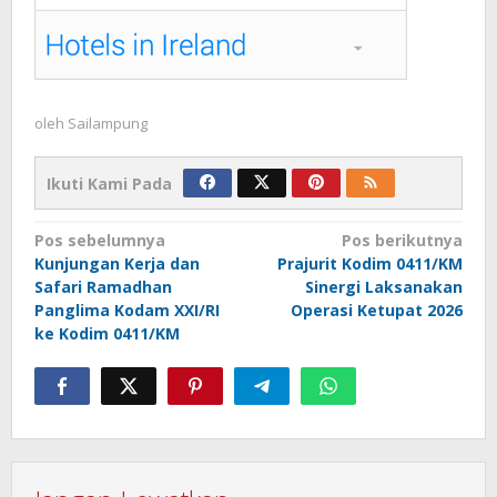
oleh
Sailampung
Ikuti Kami Pada
Navigasi
Pos sebelumnya
Pos berikutnya
Kunjungan Kerja dan
Prajurit Kodim 0411/KM
pos
Safari Ramadhan
Sinergi Laksanakan
Panglima Kodam XXI/RI
Operasi Ketupat 2026
ke Kodim 0411/KM