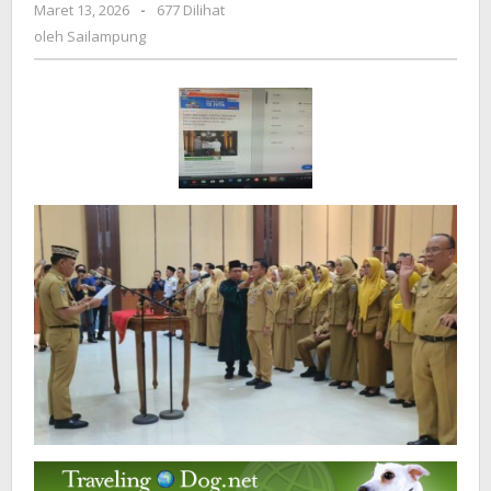
Maret 13, 2026
oleh
-
677 Dilihat
Metro,
Sailampung
oleh
Sailampung
Tekankan
Peningkatan
Kinerja
ASN