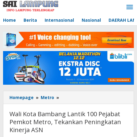
Lewati
ke
konten
Home
Berita
Internasional
Nasional
DAERAH LA
Homepage
»
Metro
»
Wali
Kota
Bambang
Wali Kota Bambang Lantik 100 Pejabat
Lantik
Pemkot Metro, Tekankan Peningkatan
100
Kinerja ASN
Pejabat
Pemkot