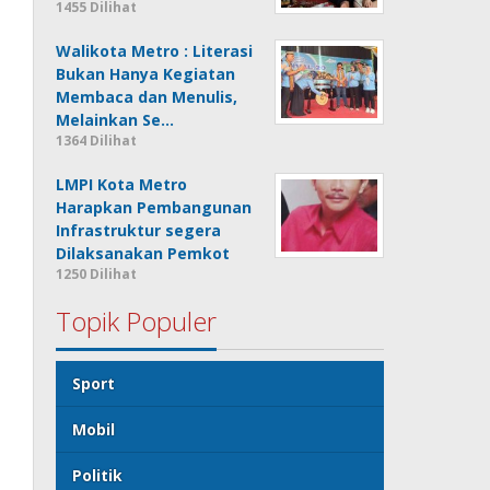
1455 Dilihat
Walikota Metro : Literasi
Bukan Hanya Kegiatan
Membaca dan Menulis,
Melainkan Se…
1364 Dilihat
LMPI Kota Metro
Harapkan Pembangunan
Infrastruktur segera
Dilaksanakan Pemkot
1250 Dilihat
Topik Populer
Sport
Mobil
Politik