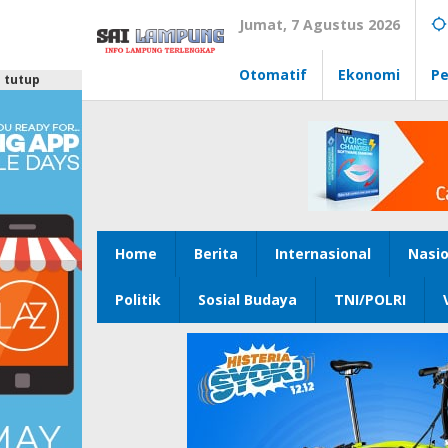
Lewati
Jumat, 7 Agustus 2026
ke
konten
Otomatif
Ekonomi
Pe
tutup
Home
Berita
Internasional
Nasio
Politik
Sosial Budaya
TNI/POLRI