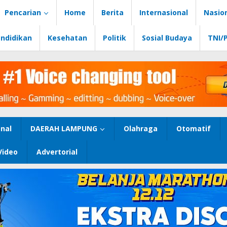
Pencarian
Home
Berita
Internasional
Nasio
ndidikan
Kesehatan
Politik
Sosial Budaya
TNI/
nal
DAERAH LAMPUNG
Olahraga
Otomatif
Video
Advertorial