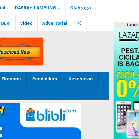
nal
DAERAH LAMPUNG
Olahraga
POLRI
Video
Advertorial
tutup
Ekonomi
Pendidikan
Kesehatan