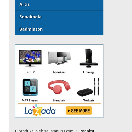
Artis
Sepakbola
Badminton
Diproduksi oleh sailampung.com
Redaksi