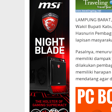
LAMPUNG BARAT, S
Wakil Bupati Kab
Hasnurin Pembagia
lapisan masyaraka
Pasalnya, menuru
memiliki dampak y
dilakukan pembag
memiliki harapan
mendatang agar d