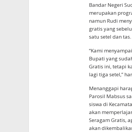
Bandar Negeri Su
merupakan program
namun Rudi meny
gratis yang sebelu
satu setel dan tas.
“Kami menyampaik
Bupati yang sud
Gratis ini, tetapi
lagi tiga setel,” h
Menanggapi harap
Parosil Mabsus s
siswa di Kecamat
akan memperlajar
Seragam Gratis, 
akan dikembalikan