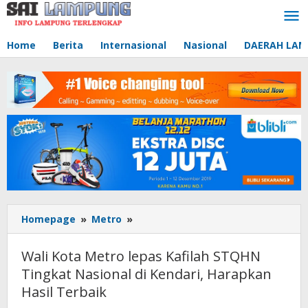
Lewati
ke
konten
Home
Berita
Internasional
Nasional
DAERAH LA
Homepage
»
Metro
»
Wali
Kota
Metro
Wali Kota Metro lepas Kafilah STQHN
lepas
Tingkat Nasional di Kendari, Harapkan
Kafilah
Hasil Terbaik
STQHN
Tingkat