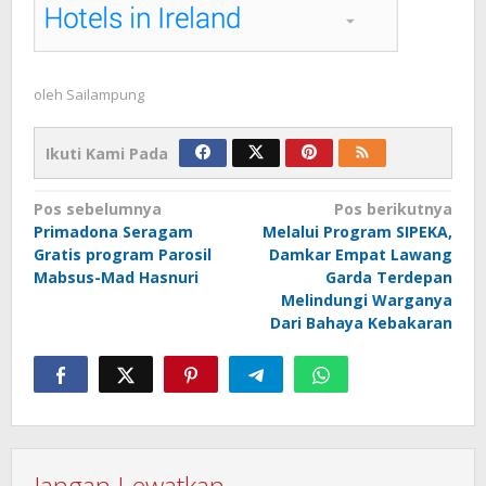
oleh
Sailampung
Ikuti Kami Pada
Navigasi
Pos sebelumnya
Pos berikutnya
Primadona Seragam
Melalui Program SIPEKA,
pos
Gratis program Parosil
Damkar Empat Lawang
Mabsus-Mad Hasnuri
Garda Terdepan
Melindungi Warganya
Dari Bahaya Kebakaran
Jangan Lewatkan