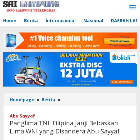
Lewati
ke
konten
Home
Berita
Internasional
Nasional
DAERAH LA
Homepage
»
Berita
»
Panglima
TNI:
Filipina
Abu Sayyaf
Janji
Panglima TNI: Filipina Janji Bebaskan
Bebaskan
Lima WNI yang Disandera Abu Sayyaf
Lima
WNI