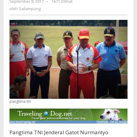
September 8, 2017
oleh
-
1671 Dilihat
yang
Sailampung
oleh
Sailampung
Disandera
Abu
Sayyaf
panglima tni
Panglima TNI Jenderal Gatot Nurmantyo