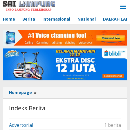
Lewati
ke
konten
Home
Berita
Internasional
Nasional
DAERAH LA
Homepage
»
Indeks
Berita
Indeks Berita
September
Advertorial
1 berita