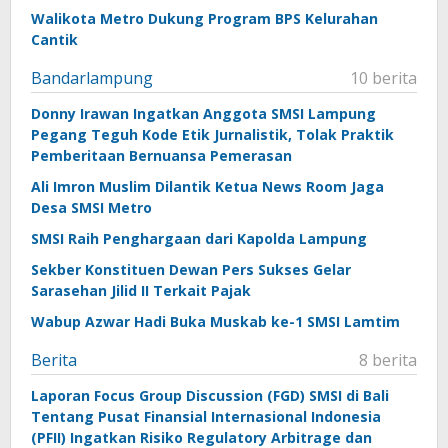
9,
Walikota Metro Dukung Program BPS Kelurahan
2017
oleh
Cantik
Sailampung
Bandarlampung
10 berita
Donny Irawan Ingatkan Anggota SMSI Lampung
Pegang Teguh Kode Etik Jurnalistik, Tolak Praktik
Pemberitaan Bernuansa Pemerasan
Ali Imron Muslim Dilantik Ketua News Room Jaga
Desa SMSI Metro
SMSI Raih Penghargaan dari Kapolda Lampung
Sekber Konstituen Dewan Pers Sukses Gelar
Sarasehan Jilid II Terkait Pajak
Wabup Azwar Hadi Buka Muskab ke-1 SMSI Lamtim
Berita
8 berita
Laporan Focus Group Discussion (FGD) SMSI di Bali
Tentang Pusat Finansial Internasional Indonesia
(PFII) Ingatkan Risiko Regulatory Arbitrage dan